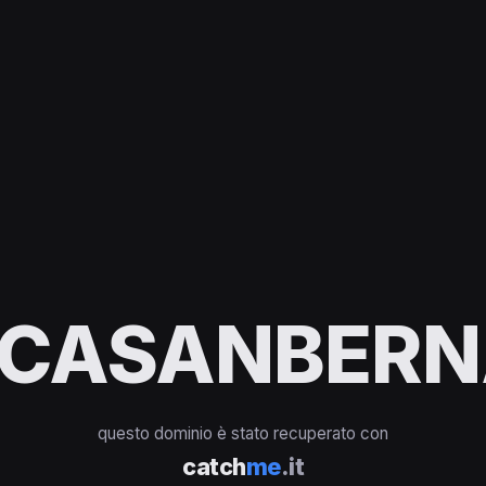
ICASANBERN
questo dominio è stato recuperato con
catch
me
.it