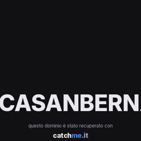
ICASANBERN
questo dominio è stato recuperato con
catch
me
.it