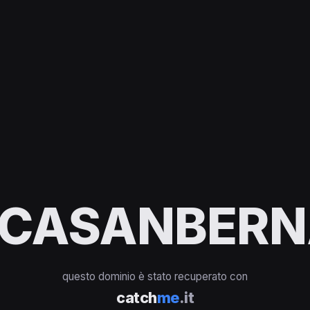
ICASANBERN
questo dominio è stato recuperato con
catch
me
.it